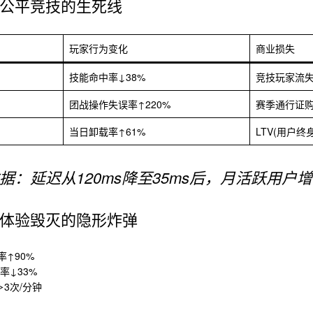
公平竞技的生死线
玩家行为变化
商业损失
技能命中率↓38%
竞技玩家流失
团战操作失误率↑220%
赛季通行证购
当日卸载率↑61%
LTV(用户终
据：延迟从120ms降至35ms后，月活跃用户增
体验毁灭的隐形炸弹
↑90%
率↓33%
3次/分钟