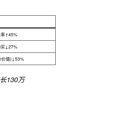
率↑45%
买↓27%
身价值)↓53%
长130万