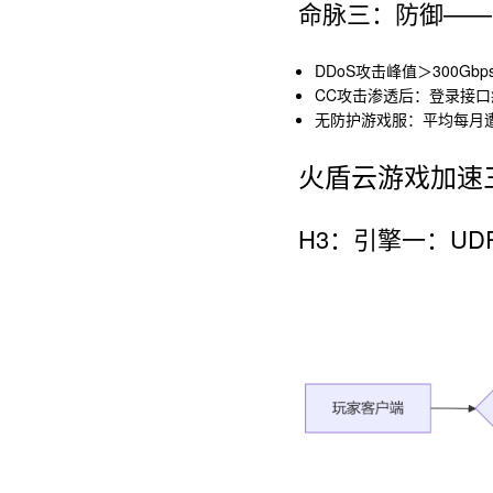
命脉三：防御——
DDoS攻击峰值＞300Gb
CC攻击渗透后：登录接口
无防护游戏服：平均每月遭
火盾云游戏加速
H3：引擎一：U