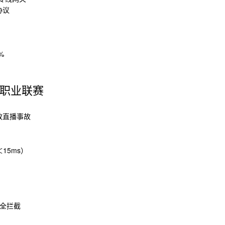
协议
%
职业联赛
致直播事故
15ms）
击全拦截