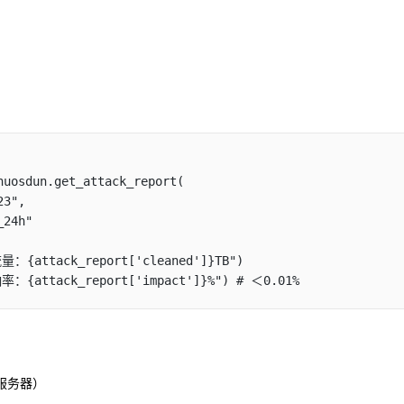
响率：{attack_report['impact']}%") # ＜0.01%
/服务器）