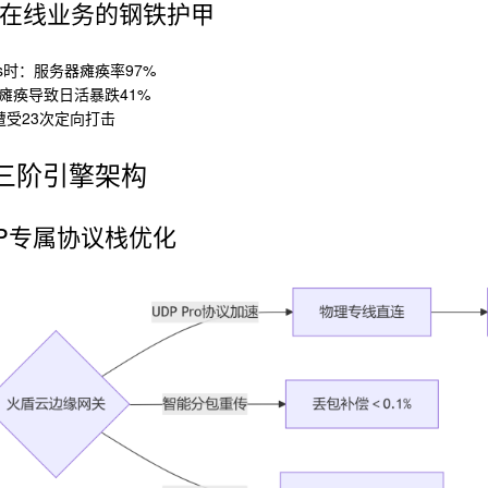
在线业务的钢铁护甲
ps时：服务器瘫痪率97%
瘫痪导致日活暴跌41%
受23次定向打击
三阶引擎架构
DP专属协议栈优化