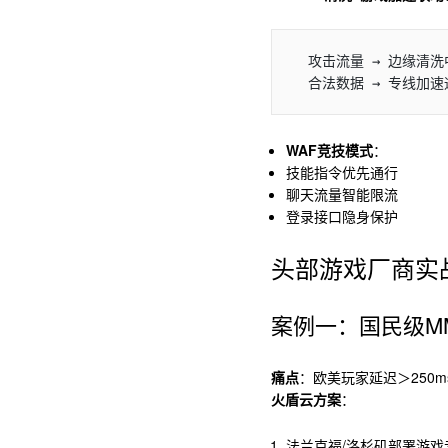
  攻击流量 → 边缘清洗中心 → 垃圾流量丢弃  

  合法数据 → 专线加
WAF竞技模式
：
技能指令优先通行
聊天流量智能限流
登录接口隐身保护
头部游戏厂商实
案例一：国民级M
痛点
：欧美玩家延迟＞250m
火盾云方案
：
法兰克福/洛杉矶部署游戏