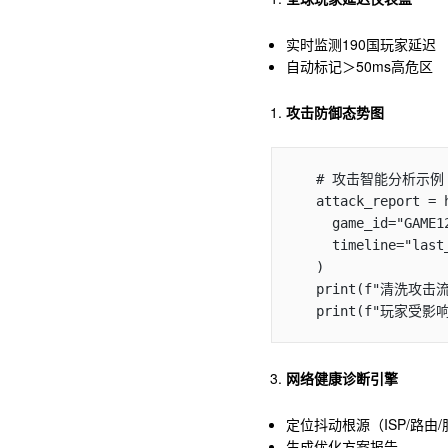
实时监测190国玩家延迟
自动标记＞50ms高危区
攻击防御态势图
   # 攻击智能分析示例

   attack_report = huosdun.get_attack_report(

     game_id="GAME123", 

     timeline="last_24h"

   )

   print(f"清洗攻击流量：{attack_report['cleaned']}TB")

   print(f"玩家受影
网络健康诊断引擎
定位抖动根源（ISP/路由
生成优化方案报告