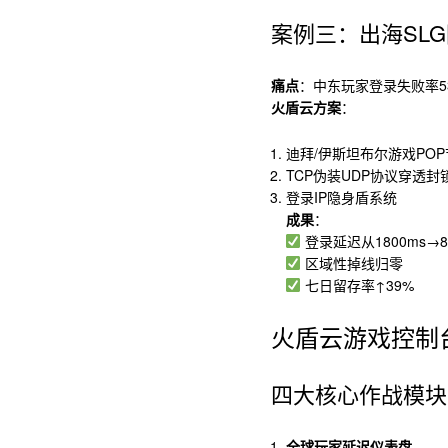
案例三：出海SL
痛点
：中东玩家登录失败率5
火盾云方案
：
迪拜/伊斯坦布尔游戏POP
TCP伪装UDP协议穿透封
登录IP隐身盾系统
成果
：
登录延迟从1800ms→8
区域性掉线归零
七日留存率↑39%
火盾云游戏控制
四大核心作战模块
全球玩家延迟仪表盘