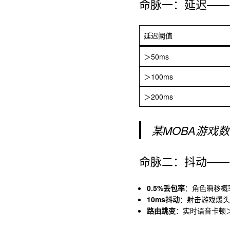
命脉一：延迟——
延迟阈值
＞50ms
＞100ms
＞200ms
某MOBA游戏数
命脉二：抖动——
0.5%丢包率
：角色瞬移概率
10ms抖动
：射击游戏爆头
路由跳变
：实时语音卡顿＞