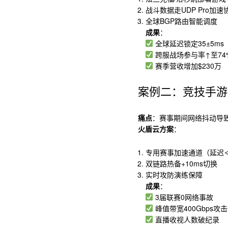
战斗数据走UDP Pro加速
全球BGP路由智能调度
成果
：
全球延迟锁定35±5ms
跨服战场参与率↑至74
赛季营收增加$230万
案例二：竞技手游
痛点
：赛事期间网络抖动导
火盾云方案
：
专用赛事加速通道（延迟＜
双链路热备+10ms切换
实时攻防演练保障
成果
：
3届联赛0网络事故
峰值带宽400Gbps攻
直播收视人数破纪录