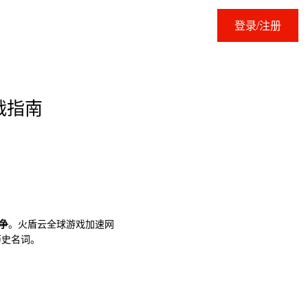
登录/注册
战指南
争
。火盾云全球游戏加速网
历史名词。