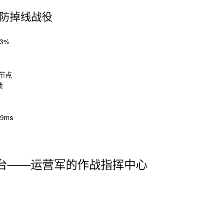
G防掉线战役
3%
节点
锁
9ms
台——运营军的作战指挥中心