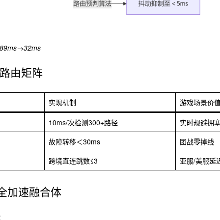
ms→32ms
路由矩阵
实现机制
游戏场景价
10ms/次检测300+路径
实时规避拥
故障转移＜30ms
团战零掉线
跨境直连跳数≤3
亚服/美服延
安全加速融合体
：