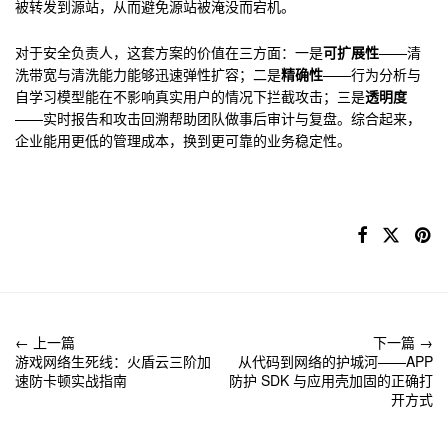
被转发到源站，从而避免源站被淹没而宕机。
对于安全负责人，这套方案的价值在三方面：一是
可扩展性
——清
洗带宽与清洗能力能够迅速弹性扩容；二是
精确性
——行为分析与
自学习模型能在不影响真实用户的情况下拦截攻击；三是
透明度
——实时报告和攻击回溯帮助团队做事后审计与复盘。综合起来，
企业能用更低的管理成本，换到更可靠的业务稳定性。
文
← 上一篇
下一篇 →
游戏网络生死线：火盾云三阶加
从代码到网络的护城河——APP
章
速防卡顿实战指南
防护 SDK 与应用壳加固的正确打
开方式
导