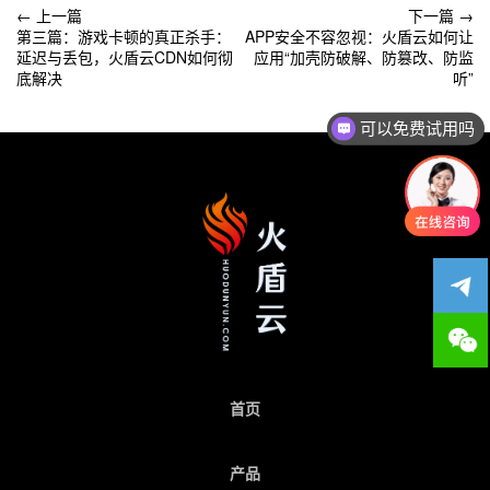
文
← 上一篇
下一篇 →
第三篇：游戏卡顿的真正杀手：
APP安全不容忽视：火盾云如何让
章
延迟与丢包，火盾云CDN如何彻
应用“加壳防破解、防篡改、防监
底解决
听”
导
可以免费试用吗
航
首页
产品