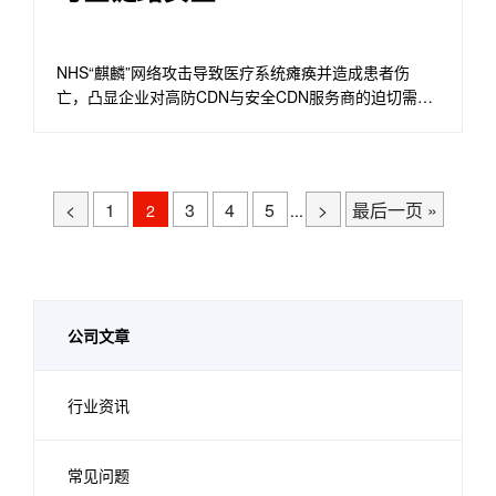
NHS“麒麟”网络攻击导致医疗系统瘫痪并造成患者伤
亡，凸显企业对高防CDN与安全CDN服务商的迫切需
求。火盾云凭借低延迟加速、海外节点加速、跨境访问
加速和DDoS防护、CC攻击缓解、APP防护SDK、应用
壳加固等能力，为跨境电商、在线游戏与关键行业构建
“零卡顿、零宕机、零篡改”的网络加速器方案。
<
1
3
4
5
>
最后一页 »
2
...
公司文章
行业资讯
常见问题