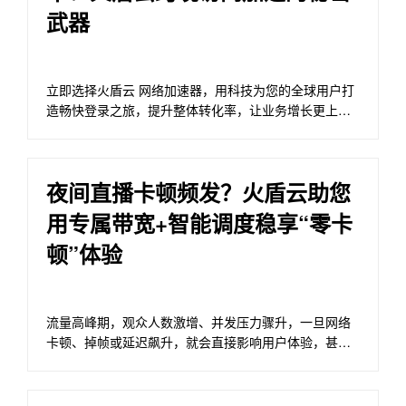
武器
立即选择火盾云 网络加速器，用科技为您的全球用户打
造畅快登录之旅，提升整体转化率，让业务增长更上一
层楼！
夜间直播卡顿频发？火盾云助您
用专属带宽+智能调度稳享“零卡
顿”体验
流量高峰期，观众人数激增、并发压力骤升，一旦网络
卡顿、掉帧或延迟飙升，就会直接影响用户体验，甚至
错失大额成交机会。火盾云 CDN 提供了专属带宽与智能
流量调度的解决方案，结合低延迟加速、海外节点加速
与跨境访问加速能力，帮助您轻松应对所有流量挑战。