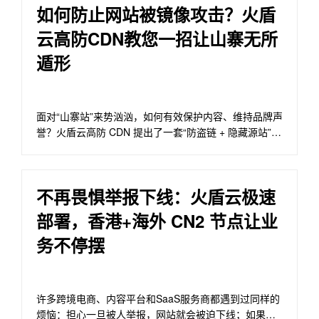
如何防止网站被镜像攻击？火盾
云高防CDN教您一招让山寨无所
遁形
面对“山寨站”来势汹汹，如何有效保护内容、维持品牌声
誉？火盾云高防 CDN 提出了一套“防盗链 + 隐藏源站”双
重方案，让镜像攻击无所遁形。
不再畏惧举报下线：火盾云极速
部署，香港+海外 CN2 节点让业
务不停摆
许多跨境电商、内容平台和SaaS服务商都遇到过同样的
烦恼：担心一旦被人举报，网站就会被迫下线；如果要